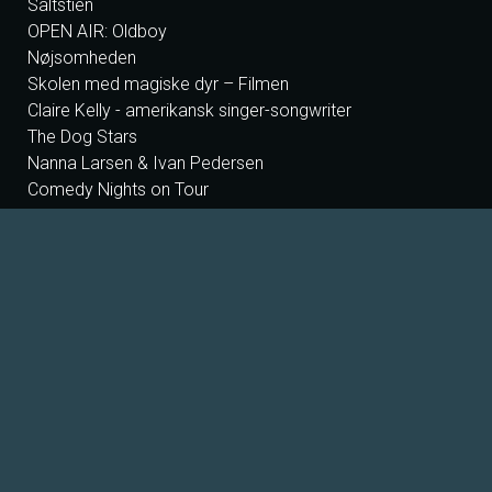
Saltstien
OPEN AIR: Oldboy
Nøjsomheden
Skolen med magiske dyr – Filmen
Claire Kelly - amerikansk singer-songwriter
The Dog Stars
Nanna Larsen & Ivan Pedersen
Comedy Nights on Tour
OPERABIO 2026: Carmen, Bregenz
Foredrag: Med havets kæmper på jagt
Foredrag: Kvantecomputeren
Michelle Birkballe - Blues, rock og country
Foredrag: Kaffe
Lasse Helvig - Musikalsk Fortælling om Kim Larsen
Foredrag: Tang
Mike Andersen Solo - blues, soul og storytelling i Helios
South for Winter - stemningsfuld folk, blues og roots fra
Nashville