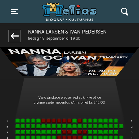
Helios Biograf og Kulturhus
front05-temp 112141
Toggle navigation
NANNA LARSEN & IVAN PEDERSEN
fredag 18. september kl. 19:30
Vælg ønskede pladser ved at klikke på de
grønne sæder nedenfor. (Alm. billet kr. 240,00)