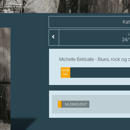
Kat
L
24/
Michelle Birkballe - Blues, rock og 
STORE
SAL
MUSIKEVENT