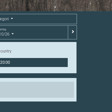
egori
ørdag
10/26
country
20:00