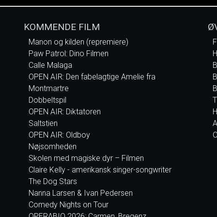
KOMMENDE FILM
Ø
Manon og kilden (repremiere)
F
Paw Patrol: Dino Filmen
H
Calle Malaga
B
OPEN AIR: Den fabelagtige Amelie fra
B
Montmartre
B
Dobbeltspil
T
OPEN AIR: Diktatoren
H
Saltstien
A
OPEN AIR: Oldboy
O
Nøjsomheden
Skolen med magiske dyr – Filmen
Claire Kelly - amerikansk singer-songwriter
The Dog Stars
Nanna Larsen & Ivan Pedersen
Comedy Nights on Tour
OPERABIO 2026: Carmen, Bregenz