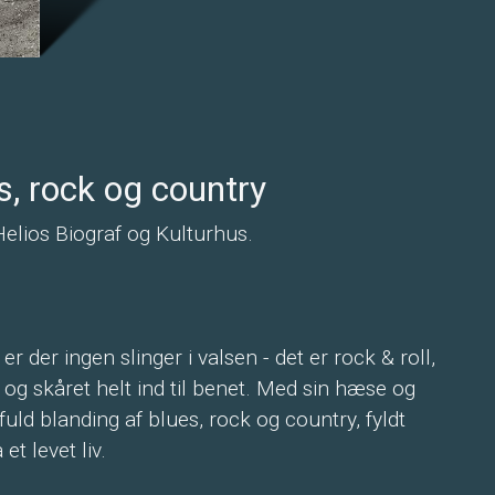
es, rock og country
Helios Biograf og Kulturhus.
r der ingen slinger i valsen - det er rock & roll,
s og skåret helt ind til benet. Med sin hæse og
ld blanding af blues, rock og country, fyldt
t levet liv.