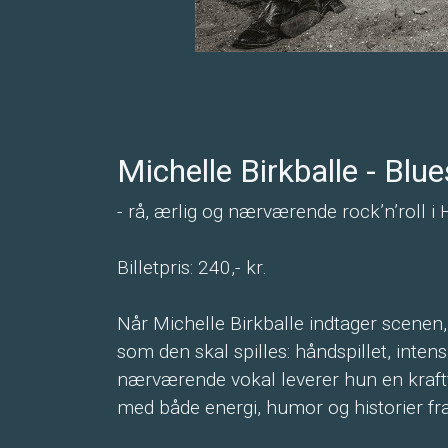
Michelle Birkballe - Blu
- rå, ærlig og nærværende rock’n’roll i 
Billetpris: 240,- kr.
Når Michelle Birkballe indtager scenen, e
som den skal spilles: håndspillet, inten
nærværende vokal leverer hun en kraftfu
med både energi, humor og historier fra e