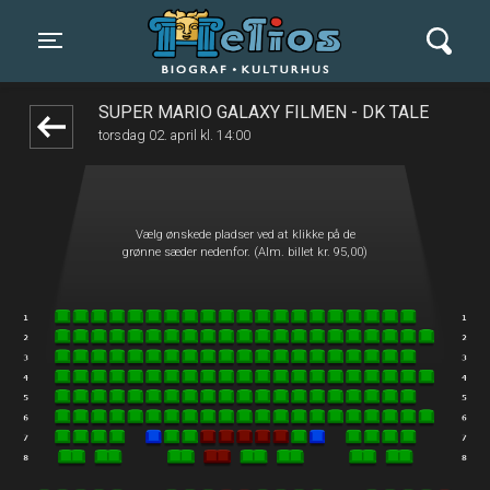
Helios Biograf og Kulturhus
1step-front02 090532
Toggle navigation
SUPER MARIO GALAXY FILMEN - DK TALE
torsdag 02. april kl. 14:00
Vælg ønskede pladser ved at klikke på de
grønne sæder nedenfor. (Alm. billet kr. 95,00)