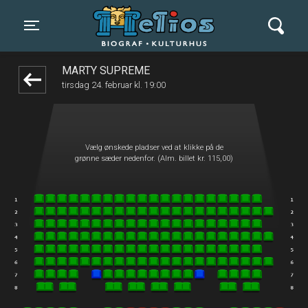
Helios Biograf og Kulturhus
front05-temp 082107
Toggle navigation
MARTY SUPREME
tirsdag 24. februar kl. 19:00
Vælg ønskede pladser ved at klikke på de
grønne sæder nedenfor. (Alm. billet kr. 115,00)