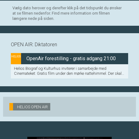
Vælg dato herover og derefter klik på det tidspunkt du ønsker
at se filmen nedenfor. Find mere information om filmen
længere nede på siden.
OPEN AIR: Diktatoren
HELIOS
OpenAir forestilling - gratis adgang 21:00
Helios Biograf og Kulturhus inviterer i samarbejde med
Cinemateket: Gratis film under den mørke nattehimmel. Der skal
ikke bestilles/købes billet.
HELIOS OPEN AIR