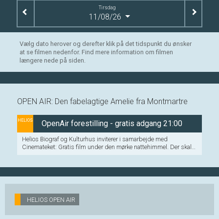
Tirsdag
11/08/26
Vælg dato herover og derefter klik på det tidspunkt du ønsker
at se filmen nedenfor. Find mere information om filmen
længere nede på siden.
OPEN AIR: Den fabelagtige Amelie fra Montmartre
HELIOS
OpenAir forestilling - gratis adgang 21:00
Helios Biograf og Kulturhus inviterer i samarbejde med
Cinemateket: Gratis film under den mørke nattehimmel. Der skal
ikke bestilles/købes billet.
HELIOS OPEN AIR