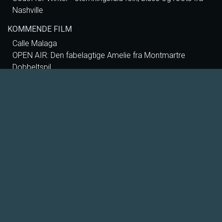
Nashville
KOMMENDE FILM
Calle Malaga
OPEN AIR: Den fabelagtige Amelie fra Montmartre
Dobbeltspil
Paw Patrol: Dino Filmen
OPEN AIR: Diktatoren
Saltstien
OPEN AIR: Oldboy
Nøjsomheden
Skolen med magiske dyr – Filmen
Claire Kelly - amerikansk singer-songwriter
The Dog Stars
Nanna Larsen & Ivan Pedersen
Comedy Nights on Tour
OPERABIO 2026: Carmen, Bregenz
Foredrag: Med havets kæmper på jagt
Foredrag: Kvantecomputeren