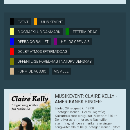
EVENT
MUSIKEVENT
BIOGRAFKLUB DANMARK
EFTERMIDDAG
OPERA OG BALLET
HELIOS OPEN AIR
DOLBY ATMOS EFTERMIDDAG
OFFENTLIGE FOREDRAG I NATURVIDENSKAB
FORMIDDAGSBIO
VIS ALLE
MUSIKEVENT: CLAIRE KELLY -
AMERIKANSK SINGER-
SONGWRITER
Lørdag 29. august kl. 19:00
- indtager scenen i Helios Biograf og
Kulturhus med sin guitar. Billetpris: 240 kr.
Der bliver garanti for ægte Nashville-
stemning, når den amerikanske singer-
songwriter Claire Kelly indtager scenen i Store