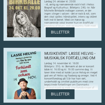
COUNTRY
Lørdag 24. oktober kl. 20:00
af 2025, så mon ikke at de vil præsentere
- rå, ærlig og nærværende rock’n’roll i Helios
publikum for en række nye numre, når de
Biograf og Kulturhus. Billetpris: 240,- kr. Når
gæster Helios?
Michelle Birkballe indtager scenen, er der
ingen slinger i valsen - det er rock & roll, som
den skal spilles: håndspillet, intens og skåret
helt ind til benet. Med sin hæse og
nærværende vokal leverer hun en kraftfuld
blanding af blues, rock og country, fyldt med
både energi, humor og historier fra et levet liv.
BILLETTER
Michelle er en af de mest markante kvindelige
rock & roll-artister i Danmark. Hun har delt
scenen med Rock Nalle som hans faste
sangmakker i årene op til hans død, spillet
support for kæmper som Bon Jovi, Status Quo
og Walter Trout – og står bag hele 9 albums i
eget navn. I Helios kommer hun med sit
MUSIKEVENT: LASSE HELVIG -
stærke band, der løfter koncertoplevelsen op på
det helt særlige niveau, hvor publikum ikke
MUSIKALSK FORTÆLLING OM
bare er gæster - men medspillere. Bandet
KIM LARSEN
består af: - Jakob Baumgartner - guitar - Josef
Lørdag 14. november kl. 16:00
Baumgartner - piano - Jakob Skytte - bas - Per
Billetpris: 310,- kr. Bemærk at der er koncert
Kolling - trommer Glæd dig til en aften, hvor
både kl. 16.00 og kl. 19.00 samme dag. Vi
Helios Biograf og Kulturhus forvandles til et
tøver ikke med at kalde Lasse Helvig en meget
sydstats-klubhus med rock & roll-
god ven af Helios og Faaborg og omegn. Ved 4
hjertebanken og masser af sjæl. Billetter kan
koncertforedrag på 5 år har han rørt,
købes nu - og du vil ikke gå glip af denne!
underholdt og smittet publikum med sine
begejstrede fortællinger om Danmarks
nationalskjald og med sine fortolkninger af
Kim Larsens musik. Nu er turen kommet til
BILLETTER
albummet "Forklædt som voksen", som kan
fejre 40 års jubilæum i 2026. Det er et af Kim
Larsens mest folkekære album, spækket med
klassikere som Jutlandia, Fru Sauterne og