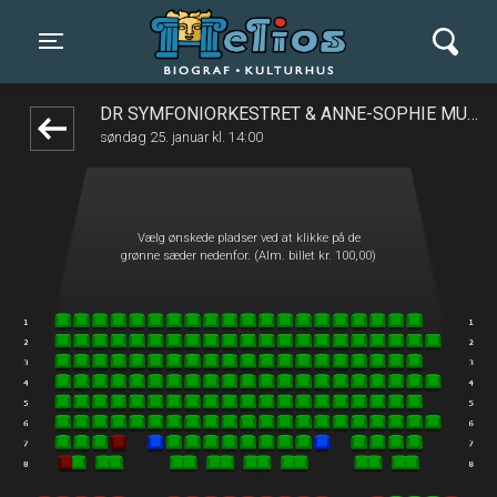
Helios Biograf og Kulturhus
front05-temp 024537
Toggle navigation
DR SYMFONIORKESTRET & ANNE-SOPHIE MUTTER
søndag 25. januar kl. 14:00
Vælg ønskede pladser ved at klikke på de
grønne sæder nedenfor. (Alm. billet kr. 100,00)